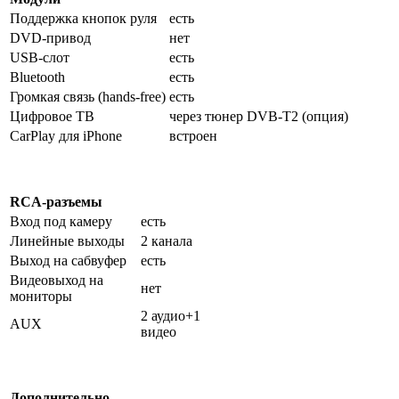
Поддержка кнопок руля
есть
DVD-привод
нет
USB-слот
есть
Bluetooth
есть
Громкая связь (hands-free)
есть
Цифровое ТВ
через тюнер DVB-T2 (опция)
CarPlay для iPhone
встроен
RCA-разъемы
Вход под камеру
есть
Линейные выходы
2 канала
Выход на сабвуфер
есть
Видеовыход на
нет
мониторы
2 аудио+1
AUX
видео
Дополнительно