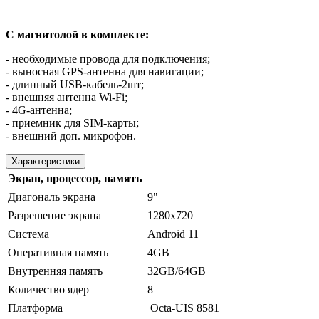
С магнитолой в комплекте:
- необходимые провода для подключения;
- выносная GPS-антенна для навигации;
- длинный USB-кабель-2шт;
- внешняя антенна Wi-Fi;
- 4G-антенна;
- приемник для SIM-карты;
- внешний доп. микрофон.
Характеристики
Экран, процессор, память
Диагональ экрана
9"
Разрешение экрана
1280х720
Система
Android 11
Оперативная память
4GB
Внутренняя память
32GB/64GB
Количество ядер
8
Платформа
Octa-UIS 8581