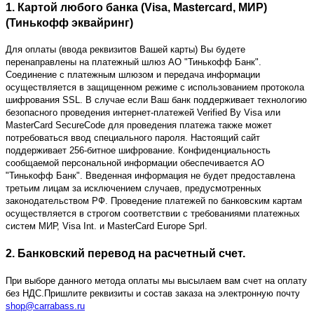
1. Картой любого банка (Visa, Mastercard, МИР)
(Тинькофф эквайринг)
Для оплаты (ввода реквизитов Вашей карты) Вы будете
перенаправлены на платежный шлюз АО "Тинькофф Банк".
Соединение с платежным шлюзом и передача информации
осуществляется в защищенном режиме с использованием протокола
шифрования SSL. В случае если Ваш банк поддерживает технологию
безопасного проведения интернет-платежей Verified By Visa или
MasterCard SecureCode для проведения платежа также может
потребоваться ввод специального пароля. Настоящий сайт
поддерживает 256-битное шифрование. Конфиденциальность
сообщаемой персональной информации обеспечивается АО
"Тинькофф Банк". Введенная информация не будет предоставлена
третьим лицам за исключением случаев, предусмотренных
законодательством РФ. Проведение платежей по банковским картам
осуществляется в строгом соответствии с требованиями платежных
систем МИР, Visa Int. и MasterCard Europe Sprl.
2. Банковский перевод на расчетный счет.
При выборе данного метода оплаты мы высылаем вам счет на оплату
без НДС.Пришлите реквизиты и состав заказа на электронную почту
shop@carrabass.ru