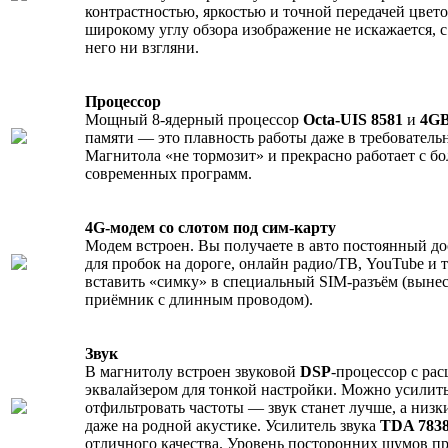
контрастностью, яркостью и точной передачей цвето
широкому углу обзора изображение не искажается, с
него ни взгляни.
Процессор
Мощный 8-ядерный процессор
Octa-UIS 8581
и
4G
памяти — это плавность работы даже в требовател
Магнитола «не тормозит» и прекрасно работает с б
современных программ.
4G-модем со слотом под сим-карту
Модем встроен. Вы получаете в авто постоянный до
для пробок на дороге, онлайн радио/ТВ, YouTube и т
вставить «симку» в специальный SIM-разъём (выне
приёмник с длинным проводом).
Звук
В магнитолу встроен звуковой
DSP
-процессор с р
эквалайзером для тонкой настройки. Можно усилить
отфильтровать частоты — звук станет лучше, а низ
даже на родной акустике. Усилитель звука
TDA 783
отличного качества. Уровень посторонних шумов п